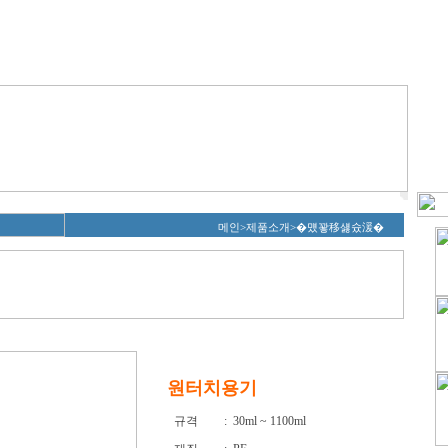
메인>제품소개>�먰꽣移섏슜湲�
원터치용기
규격
: 30ml ~ 1100ml