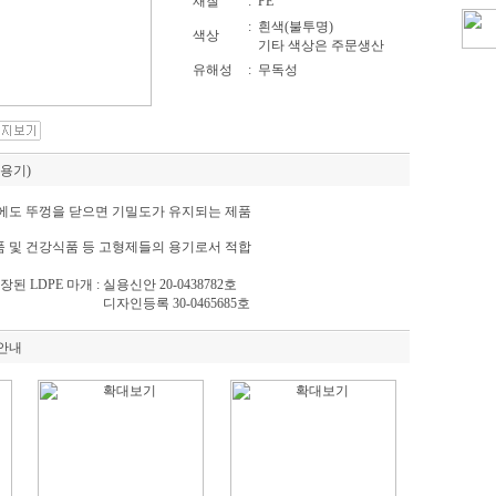
재질
: PE
: 흰색(불투명)
색상
기타 색상은 주문생산
유해성
: 무독성
용기)
에도 뚜껑을 닫으면 기밀도가 유지되는 제품
 및 건강식품 등 고형제들의 용기로서 적합
내장된 LDPE 마개 : 실용신안 20-0438782호
내장된 LDPE 마개 :
디자인등록 30-0465685호
안내